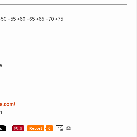
+50 +55 +60 +65 +65 +70 +75
e
nis.com/
m
Repost
0