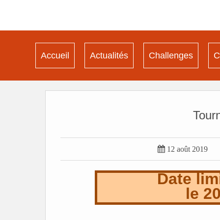
Accueil
Actualités
Challenges
C
Tour

12 août 2019
Date lim
le 2