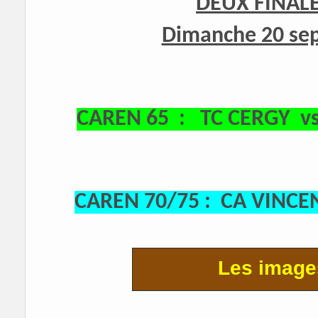
DEUX FINALE
Dimanche 20 se
CAREN 65 : TC CERGY v
CAREN 70/75 : CA VINC
Les image