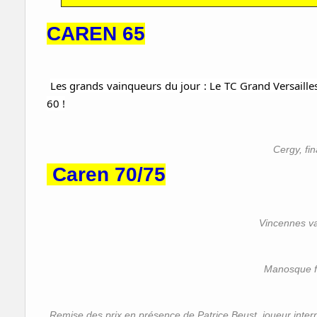
CAREN 65
Les grands vainqueurs du jour : Le TC Grand Versaill
60 !
Cergy, fin
Caren 70/75
Vincennes v
Manosque fi
Remise des prix en présence de Patrice Beust, joueur intern