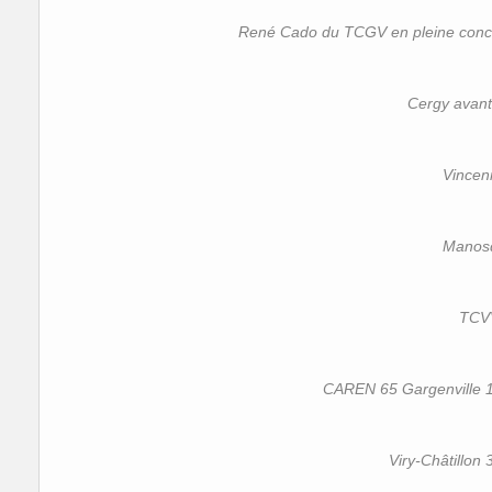
René Cado du TCGV en pleine concen
Cergy avant 
Vincen
Manos
TCV
CAREN 65 Gargenville 1
Viry-Châtillon