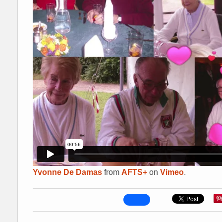
Yvonne De Damas
from
AFTS+
on
Vimeo
.