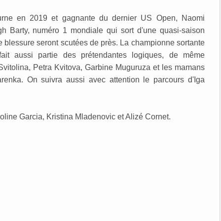
urne en 2019 et gagnante du dernier US Open, Naomi
igh Barty, numéro 1 mondiale qui sort d'une quasi-saison
e blessure seront scutées de près. La championne sortante
 fait aussi partie des prétendantes logiques, de même
Svitolina, Petra Kvitova, Garbine Muguruza et les mamans
renka. On suivra aussi avec attention le parcours d'Iga
oline Garcia, Kristina Mladenovic et Alizé Cornet.