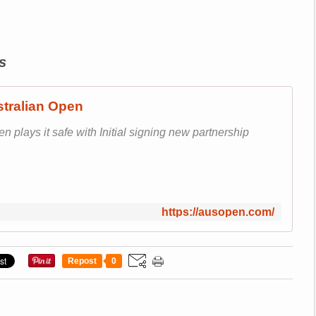
s
tralian Open
n plays it safe with Initial signing new partnership
https://ausopen.com/
Repost
0