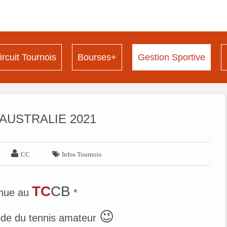
ircuit Tournois
Bourses+
Gestion Sportive
AUSTRALIE 2021


CC
Infos Tournois
TC
CB
nue au
*
😉
ode du tennis amateur