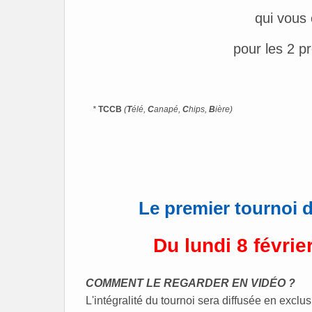
qui vous
pour les 2 p
*
TCCB
(
T
élé,
C
anapé,
C
hips,
B
ière
)
Le premier tournoi 
Du lundi 8 févrie
COMMENT LE REGARDER EN VIDÉO ?
L'intégralité du tournoi sera diffusée en exclus