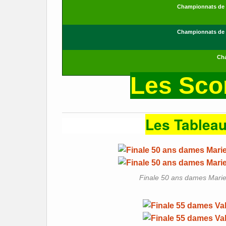
Championnats de F
Championnats de F
Cha
Les Scor
Les Tablea
Finale 50 ans dames Marie