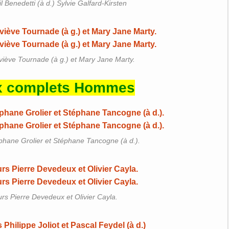
 Benedetti (à d.) Sylvie Galfard-Kirsten
iève Tournade (à g.) et Mary Jane Marty.
x complets Hommes
phane Grolier et Stéphane Tancogne (à d.).
rs Pierre Devedeux et Olivier Cayla.