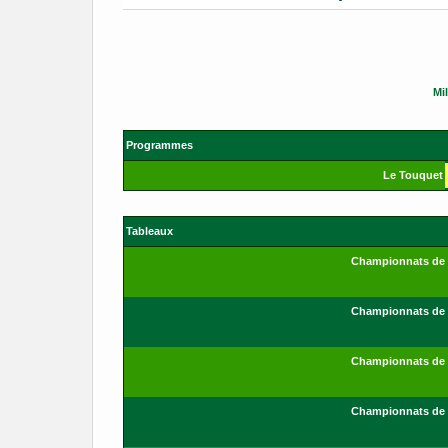
T
a
b
Mi
l
e
Programmes
a
Le Touquet
u
Tableaux
Championnats de F
Championnats de F
Championnats de F
Championnats de F