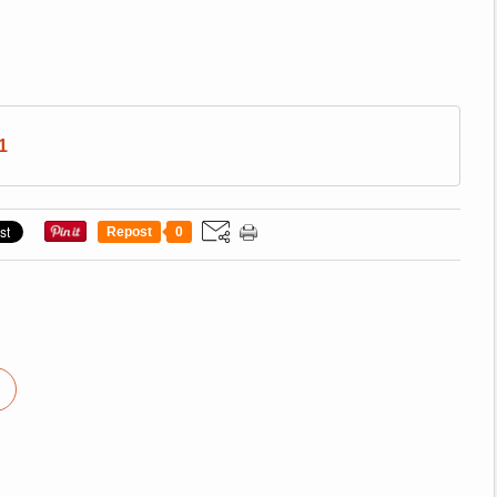
1
Repost
0