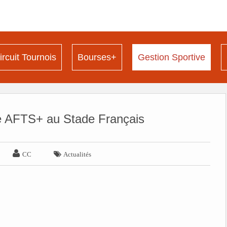
ircuit Tournois
Bourses+
Gestion Sportive
e AFTS+ au Stade Français


CC
Actualités