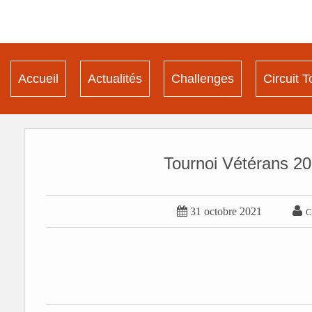
Accueil
Actualités
Challenges
Circuit T
Tournoi Vétérans 2


31 octobre 2021
C