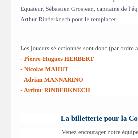
Equateur, Sébastien Grosjean, capitaine de l'éq
Arthur Rinderknech pour le remplacer.
T
Les joueurs sélectionnés sont donc (par ordre a
e
- Pierre-Hugues HERBERT
x
- Nicolas MAHUT
t
e
- Adrian MANNARINO
- Arthur RINDERKNECH
La billetterie pour la C
Venez encourager notre équip