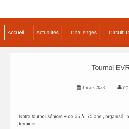
Accueil
Actualités
Challenges
Circuit T
Tournoi E


1 mars 2023
CC
Notre tournoi séniors + de 35 à 75 ans , organisé p
terminer.