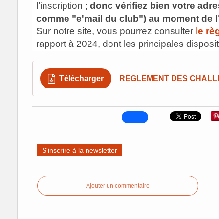
l’inscription ;
donc vérifiez bien votre adres
comme "e'mail du club") au moment de l’
Sur notre site, vous pourrez consulter
le rè
rapport à 2024, dont les principales disposit
èm
-
le format de jeu 2 (=
2 sets en 6 jeux , 3
-
en 10 points) est généralisé à toutes les ca
Télécharger
REGLEMENT DES CHALL
simples des catégories 35 et 45 qui restent 
phases de qualification. Il n'y a pas de no-a
-
un joueur ne peut pas s’inscrire dans plus
-
-
-
une équipe peut s’adjoindre 3 joueurs/jou
la même ligue ou une ligue limitrophe
-
les
phases finales
comportent des règles 
S'inscrire à la newsletter
-
règlement
Selon le nombre d’équipes insc
.
pourront s’avérer nécessaires pour certa
Ajouter un commentaire
Documents dont vous serez susceptibles d'