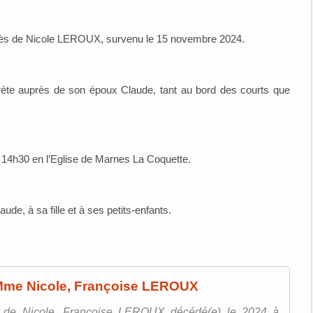
écès de Nicole LEROUX, survenu le 15 novembre 2024.
ète auprès de son époux Claude, tant au bord des courts que
 14h30 en l’Eglise de Marnes La Coquette.
e, à sa fille et à ses petits-enfants.
 Mme Nicole, Françoise LEROUX
es de Nicole, Françoise LEROUX décédé(e) le 2024 à