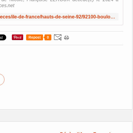
ces.net
https://www.avis-de-deces.net/avis-de-deces/ile-de-france/hauts-de-seine-92/92100-boulogne-billancourt/2024-11-18-leroux-nicole-francoise_4wDKPLYuxafi6fhcSJev9m/
Repost
0