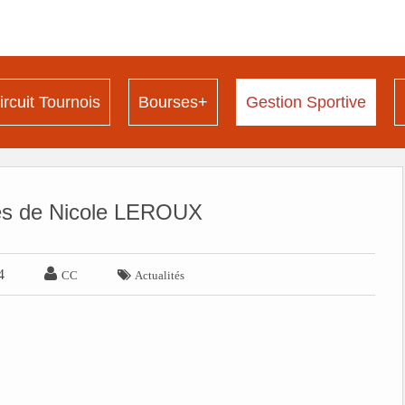
ircuit Tournois
Bourses+
Gestion Sportive
ès de Nicole LEROUX

4

CC
Actualités