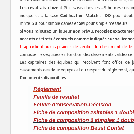
accord avec vos adversaires, en modifier l’ordre ou la date, ou
Les résultats
doivent être saisis dans les 48 heures suivan
indiquerez à la case
Codification Match :
DD
pour doub
mixte,
SD
pour simple dames et
SM
pour simple messieurs.
Si vous rajoutez un joueur non prévu, recopiez exacteme
accents et tirets éventuels comme indiqués sur sa licence
Il appartient aux capitaines de vérifier le classement de l
composer les équipes en fonction des classements valides ce j
Les capitaines des équipes qui reçoivent font office de j
classements des deux équipes et du respect du règlement, que
Documents disponibles
:
Règlement
Feuille de résultat
Feuille d'observation-Décision
Fiche de composition 2simples 1 doub
Fiche de composition 3 simples 1 doub
Fiche de composition Beust Contet