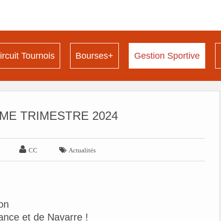
ircuit Tournois
Bourses+
Gestion Sportive
ME TRIMESTRE 2024


CC
Actualités
on
rance et de Navarre !