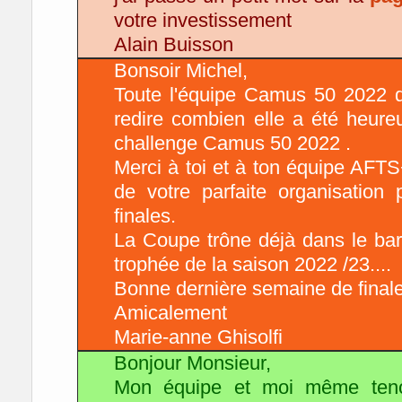
votre investissement
Alain Buisson
Bonsoir Michel,
Toute l'équipe Camus 50 2022 
redire combien elle a été heureu
challenge Camus 50 2022 .
Merci à toi et à ton équipe AF
de votre parfaite organisation
finales.
La Coupe trône déjà dans le bar 
trophée de la saison 2022 /23....
Bonne dernière semaine de finale
Amicalement
Marie-anne Ghisolfi
Bonjour Monsieur,
Mon équipe et moi même teno