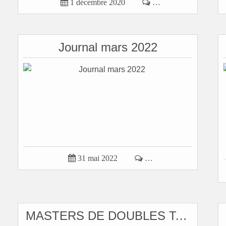

1 décembre 2020

…
Journal mars 2022

31 mai 2022

…
MASTERS DE DOUBLES Tennis & pàdel PIPER’S