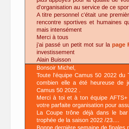
d'organisation au service de ce spor
A titre personnel c'était une premièr
rencontre sportives et humaines qu
mais intensément
Merci à tous
j'ai passé un petit mot sur la
page 
investissement
Alain Buisson
Bonsoir Michel,
Toute l'équipe Camus 50 2022 du T
combien elle a été heureuse de jo
Camus 50 2022 .
Merci à toi et à ton équipe AFTS
votre parfaite organisation pour assu
La Coupe trône déjà dans le bar 
trophée de la saison 2022 /23....
Bonne dernière semaine de finales n