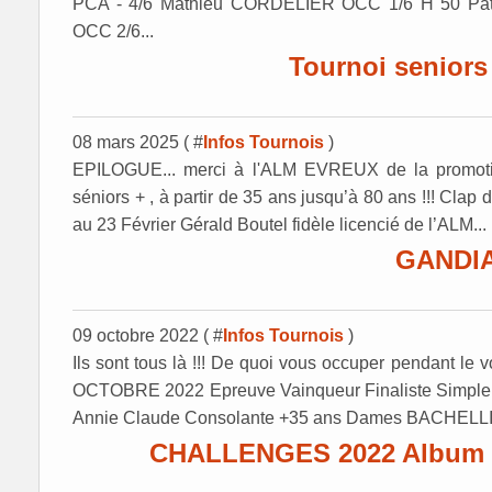
PCA - 4/6 Mathieu CORDELIER OCC 1/6 H 50 P
OCC 2/6...
Tournoi senior
08 mars 2025 ( #
Infos Tournois
)
EPILOGUE... merci à l'ALM EVREUX de la promoti
séniors + , à partir de 35 ans jusqu’à 80 ans !!! Clap 
au 23 Février Gérald Boutel fidèle licencié de l’ALM...
GANDIA
09 octobre 2022 ( #
Infos Tournois
)
Ils sont tous là !!! De quoi vous occuper pendant
OCTOBRE 2022 Epreuve Vainqueur Finaliste Simp
Annie Claude Consolante +35 ans Dames BACHELL
CHALLENGES 2022 Album de