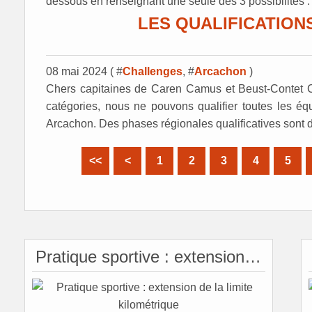
dessous en renseignant une seule des 3 possibilités : s
LES QUALIFICATIO
08 mai 2024 ( #
Challenges
, #
Arcachon
)
Chers capitaines de Caren Camus et Beust-Contet 
catégories, nous ne pouvons qualifier toutes les é
Arcachon. Des phases régionales qualificatives sont d
<<
<
1
2
3
4
5
Pratique sportive : extension de la limite kilométrique