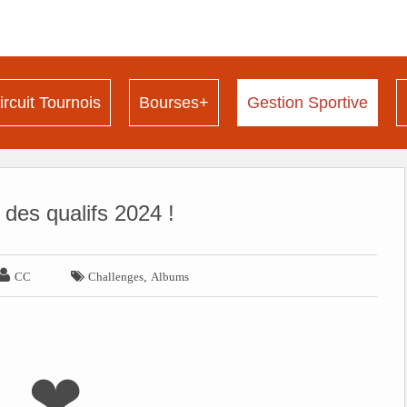
ircuit Tournois
Bourses+
Gestion Sportive
es qualifs 2024 !


,
CC
Challenges
Albums
❤