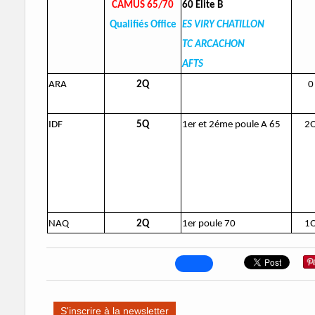
CAMUS 65/70
60 Elite B
Qualifiés Office
ES VIRY CHATILLON
TC ARCACHON
AFTS
ARA
2Q
0
IDF
5Q
1er et 2éme poule A 65
2
NAQ
2Q
1er poule 70
1
S'inscrire à la newsletter