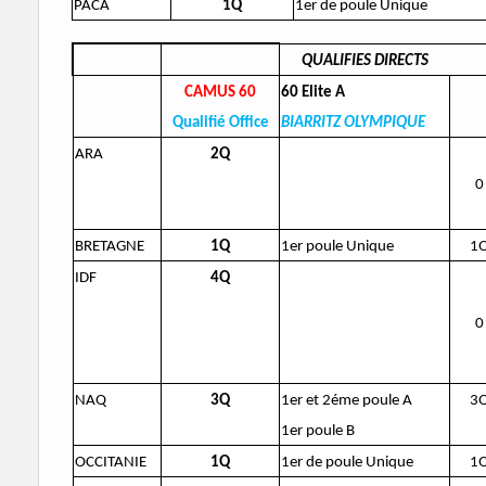
PACA
1Q
1er de poule Unique
QUALIFIES DIRECTS
CAMUS 60
60 Elite A
Qualifié Office
BIARRITZ OLYMPIQUE
ARA
2Q
0
BRETAGNE
1Q
1er poule Unique
1
IDF
4Q
0
NAQ
3Q
1er et 2éme poule A
3
1er poule B
OCCITANIE
1Q
1er de poule Unique
1