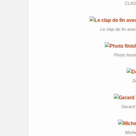
CLAS
Le clap de fin ave
Photo finis
D
Gerard 
Michel