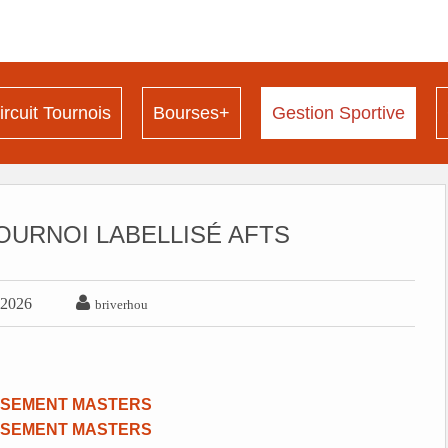
ircuit Tournois
Bourses+
Gestion Sportive
TOURNOI LABELLISÉ AFTS

t 2026
briverhou