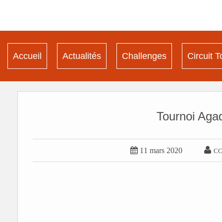
Accueil
Actualités
Challenges
Circuit T
Tournoi Agad


11 mars 2020
C