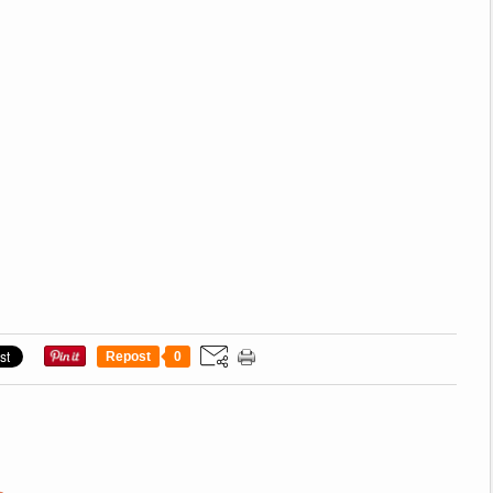
Repost
0