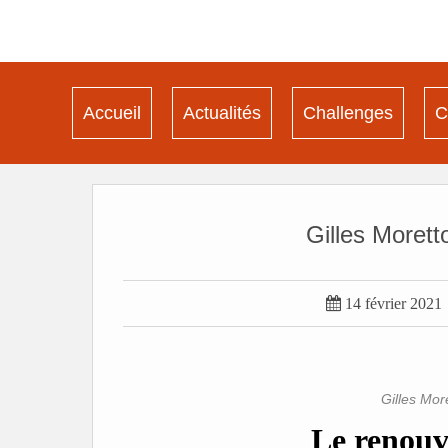
Accueil
Actualités
Challenges
C
Gilles Morett

14 février 2021
Gilles Mor
Le renou