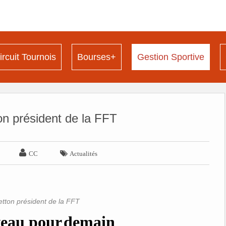
ircuit Tournois
Bourses+
Gestion Sportive
on président de la FFT


CC
Actualités
etton président de la FFT
veau
pour
demain