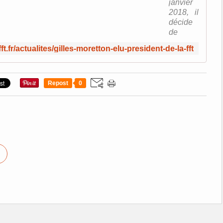
janvier
2018, il
décide
de
s'engag
ft.fr/actualites/gilles-moretton-elu-president-de-la-fft
er pour
le
dévelop
pement
Repost
0
du
tennis,
et est
élu
Préside
nt de la
Ligue
Auvergn
e-
Rhône-
Alpes
de
Tennis,
avant